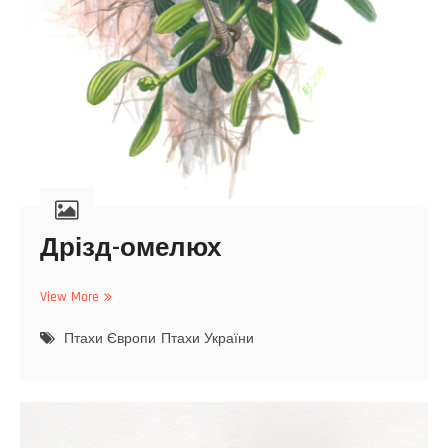
Дрізд-омелюх
View More
Д
р
Птахи Європи
і
Птахи України
з
д
-
о
м