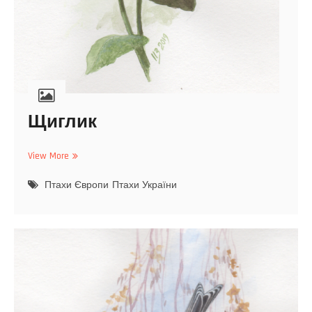
Щиглик
View More
Щ
и
Птахи Європи
г
Птахи України
л
и
к