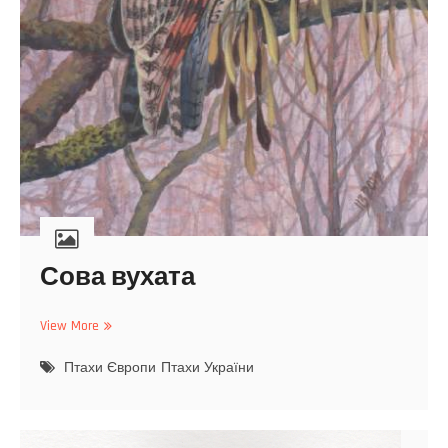
Сова вухата
View More
С
о
Птахи Європи
в
Птахи України
а
в
у