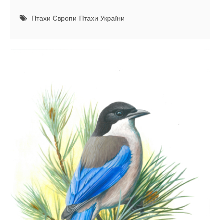
я
Птахи Європи
б
Птахи України
л
и
к