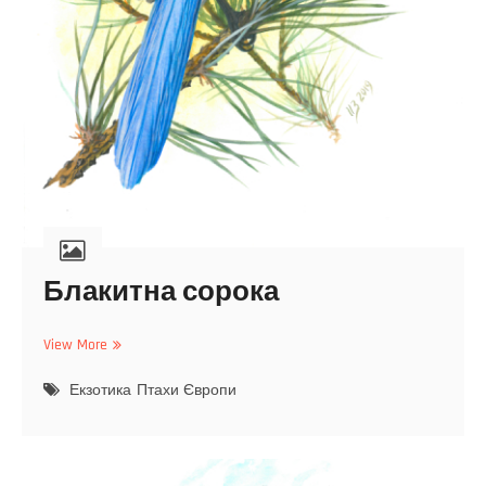
Блакитна сорока
View More
Б
л
Екзотика
а
Птахи Європи
к
и
т
н