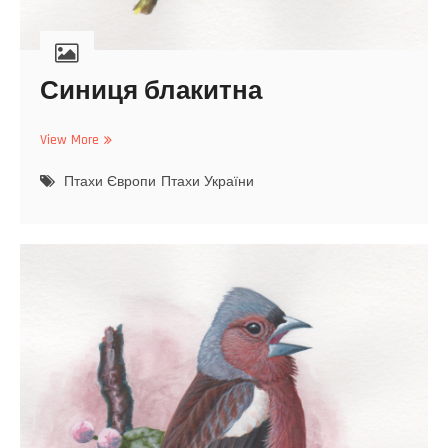
Синиця блакитна
View More
С
и
Птахи Європи
н
Птахи України
и
ц
я
б
л
а
к
и
т
н
а