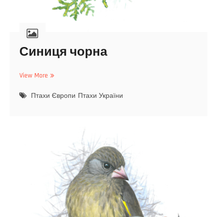
Синиця чорна
View More
С
и
Птахи Європи
н
Птахи України
и
ц
я
ч
о
р
н
а